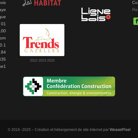
ois
Co
aye
Re
que
 01
100
com
0.1
.84
435
2022-2023-2025
se1
© 2016 -2025 – Création et hébergement de site Internet par
WeaselPixel