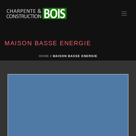
MAISON BASSE ENERGIE
HOME
/
MAISON BASSE ENERGIE