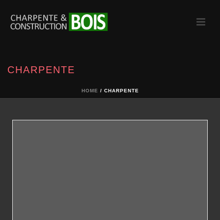
CHARPENTE
HOME
/
CHARPENTE