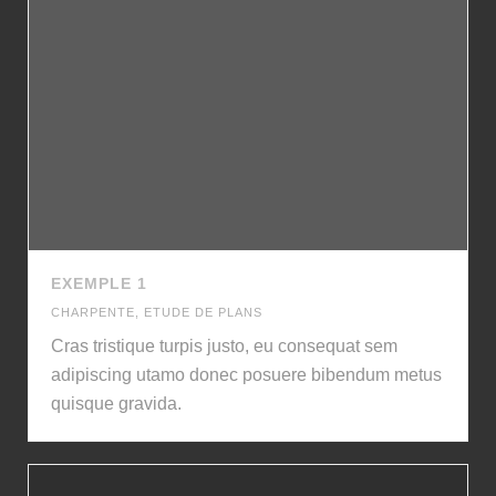
EXEMPLE 1
CHARPENTE
,
ETUDE DE PLANS
Cras tristique turpis justo, eu consequat sem
adipiscing utamo donec posuere bibendum metus
quisque gravida.